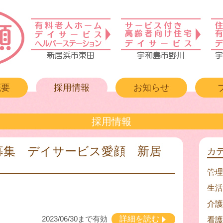
概要
採用情報
お知らせ
採用情報
募集 デイサービス愛顔 新居
カ
管理
生活
介護
2023/06/30まで有効
詳細を読む
看護