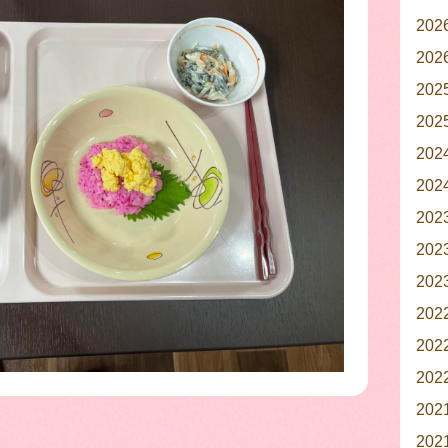
20
20
20
20
20
20
20
20
20
20
20
20
20
20