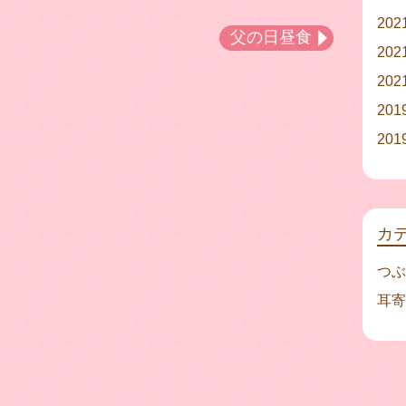
20
父の日昼食
20
20
20
20
カ
つぶ
耳寄